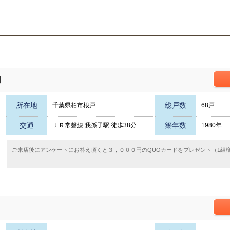
柏
所在地
総戸数
千葉県柏市根戸
68戸
交通
築年数
ＪＲ常磐線 我孫子駅 徒歩38分
1980年
ご来店後にアンケートにお答え頂くと３，０００円のQUOカードをプレゼント（1組