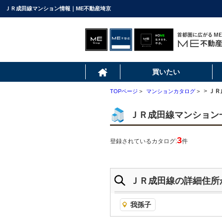
ＪＲ成田線マンション情報｜ME不動産埼京
買いたい
>
ＪＲ
TOPページ
>
マンションカタログ
>
ＪＲ成田線マンション
3
登録されているカタログ:
件
ＪＲ成田線の詳細住所
我孫子