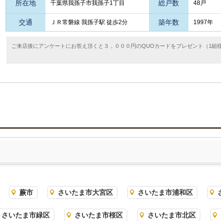
所在地
総戸数
千葉県我孫子市我孫子1丁目
48戸
交通
築年数
ＪＲ常磐線 我孫子駅 徒歩2分
1997年
ご来店後にアンケートにお答え頂くと３，０００円のQUOカードをプレゼント（1組
蕨市
さいたま市大宮区
さいたま市浦和区
さいたま市緑区
さいたま市桜区
さいたま市北区