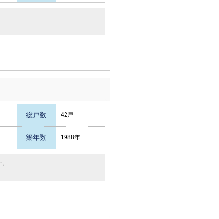
総戸数
42戸
築年数
1988年
す。