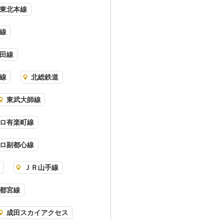
東北本線
線
田線
線
北総鉄道
東武大師線
ロ有楽町線
ロ副都心線
ＪＲ山手線
都宮線
成田スカイアクセス