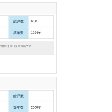
総戸数
60戸
築年数
1994年
の物件は当日見学可能です。
総戸数
築年数
2000年