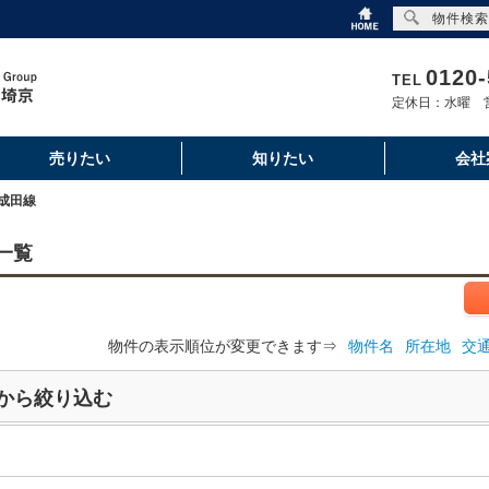
物件検索
0120-
TEL
定休日：水曜 営
売りたい
知りたい
会社
成田線
一覧
物件の表示順位が変更できます⇒
物件名
所在地
交
から絞り込む