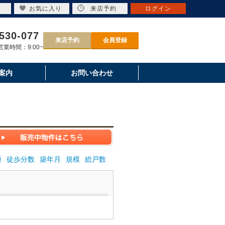
お気に入り
来店予約
ログイン
530-077
来店予約
会員登録
業時間：9:00~
案内
お問い合わせ
通
徒歩分数
築年月
規模
総戸数