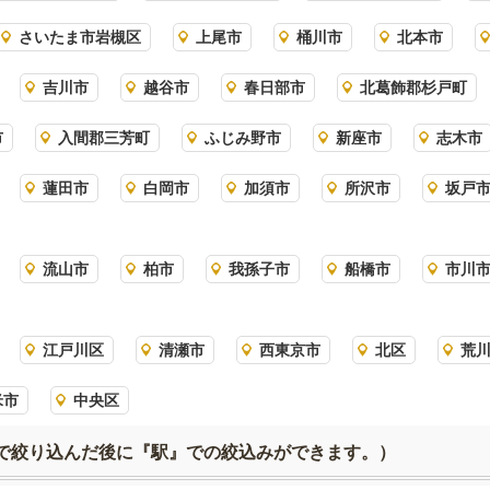
さいたま市岩槻区
上尾市
桶川市
北本市
吉川市
越谷市
春日部市
北葛飾郡杉戸町
市
入間郡三芳町
ふじみ野市
新座市
志木市
蓮田市
白岡市
加須市
所沢市
坂戸
流山市
柏市
我孫子市
船橋市
市川
江戸川区
清瀬市
西東京市
北区
荒
米市
中央区
で絞り込んだ後に『駅』での絞込みができます。）