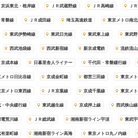
Ｒ京浜東北・根岸線
ＪＲ武蔵野線
ＪＲ高崎線
ＪＲ
Ｒ常磐線
ＪＲ成田線
埼玉高速鉄道
東京メトロ南北
東武伊勢崎線
東武日光線
東武東上線
東武野
西武池袋線
西武新宿線
新京成電鉄
流鉄流山
京成本線
日暮里舎人ライナー
千代田・常磐緩行線
京メトロ日比谷線
京成金町線
都営三田線
東京メト
東京メトロ東西線
ＪＲ京葉線
京成千葉線
東京メト
武・中央緩行線
東武越生線
京成押上線
西武狭山線
都電荒川線
ＪＲ総武線
湘南新宿ライン宇須
東武宇
武有楽町線
湘南新宿ライン高海
東京メトロ丸ノ内線