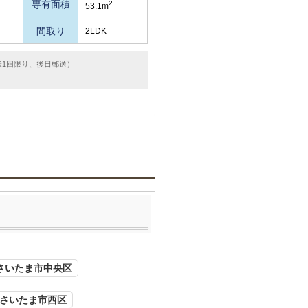
専有面積
2
53.1m
間取り
2LDK
様1回限り、後日郵送）
さいたま市中央区
さいたま市西区