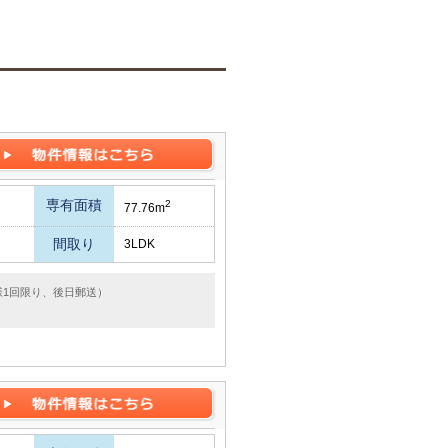
専有面積
2
77.76m
間取り
3LDK
様1回限り、後日郵送）