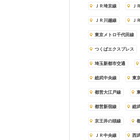
ＪＲ埼京線
Ｊ
ＪＲ川越線
Ｊ
東京メトロ千代田線
つくばエクスプレス
埼玉新都市交通
総武中央線
東
都営大江戸線
都営新宿線
総
京王井の頭線
ＪＲ中央線
西