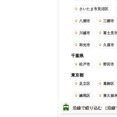
さいたま市見沼区
八潮市
三郷市
川越市
富士見
和光市
久喜市
千葉県
松戸市
野田市
東京都
足立区
葛飾区
練馬区
東久留
沿線で絞り込む
（沿線