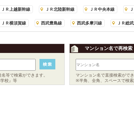
ＪＲ上越新幹線
ＪＲ北陸新幹線
ＪＲ中央本線
Ｊ
ＪＲ横須賀線
西武豊島線
西武多摩川線
ＪＲ総武
マンション名で再検索
校名等で検索ができます。
マンション名で直接検索がで
小学校』等
※半角、全角、スペースで検索