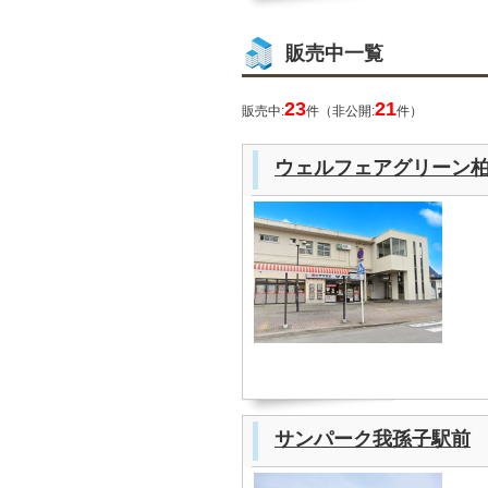
販売中一覧
23
21
販売中:
件（非公開:
件）
ウェルフェアグリーン
サンパーク我孫子駅前