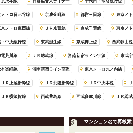
京成本線
日暮里舎人ライナー
千代田・常磐緩行線
京メトロ日比谷線
京成金町線
都営三田線
東京メト
東京メトロ東西線
ＪＲ京葉線
京成千葉線
東京メト
武・中央緩行線
東武越生線
京成押上線
西武狭山線
都電荒川線
ＪＲ総武線
湘南新宿ライン宇須
東武宇
武有楽町線
湘南新宿ライン高海
東京メトロ丸ノ内線
ＪＲ上越新幹線
ＪＲ北陸新幹線
ＪＲ中央本線
Ｊ
ＪＲ横須賀線
西武豊島線
西武多摩川線
ＪＲ総武
マンション名で再検索