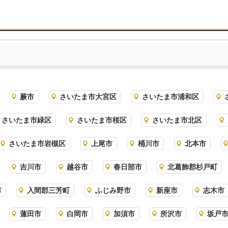
蕨市
さいたま市大宮区
さいたま市浦和区
さいたま市緑区
さいたま市桜区
さいたま市北区
さいたま市岩槻区
上尾市
桶川市
北本市
吉川市
越谷市
春日部市
北葛飾郡杉戸町
市
入間郡三芳町
ふじみ野市
新座市
志木市
蓮田市
白岡市
加須市
所沢市
坂戸