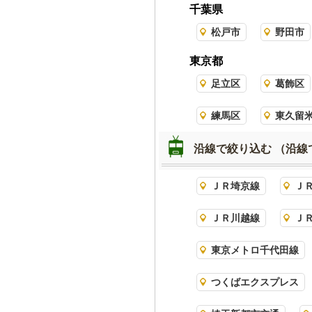
千葉県
松戸市
野田市
東京都
足立区
葛飾区
練馬区
東久留
沿線で絞り込む
（沿線
ＪＲ埼京線
Ｊ
ＪＲ川越線
Ｊ
東京メトロ千代田線
つくばエクスプレス