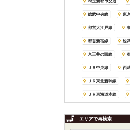
埼玉新都市交通
総武中央線
東
都営大江戸線
都営新宿線
総
京王井の頭線
ＪＲ中央線
西
ＪＲ東北新幹線
ＪＲ東海道本線
エリアで再検索