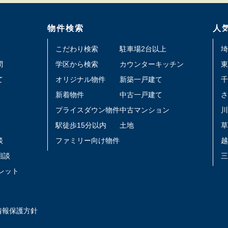
物件検索
人
こだわり検索
駐車場2台以上
埼
問
学区から検索
カウンターキッチン
東
て
オリジナル物件
新築一戸建て
千
新着物件
中古一戸建て
さ
プライスダウン物件
中古マンション
川
駅徒歩15分以内
土地
草
談
ファミリー向け物件
越
相談
三
レット
情報保護方針