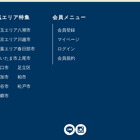
気エリア特集
会員メニュー
玉エリア
八潮市
会員登録
京エリア
川越市
マイページ
葉エリア
春日部市
ログイン
いたま市
上尾市
会員規約
口市
足立区
加市
柏市
谷市
松戸市
郷市