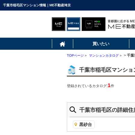
千葉市稲毛区マンション情報｜ME不動産埼京
買いたい
>
千葉
TOPページ
>
マンションカタログ
>
千葉市稲毛区マンショ
1
登録されているカタログ:
件
千葉市稲毛区の詳細住
黒砂台