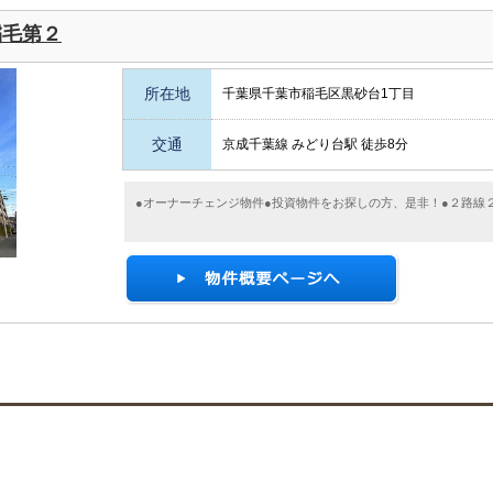
稲毛第２
所在地
千葉県千葉市稲毛区黒砂台1丁目
交通
京成千葉線 みどり台駅 徒歩8分
●オーナーチェンジ物件●投資物件をお探しの方、是非！●２路線