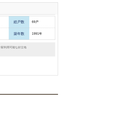
総戸数
69戸
築年数
1991年
２駅利用可能な好立地