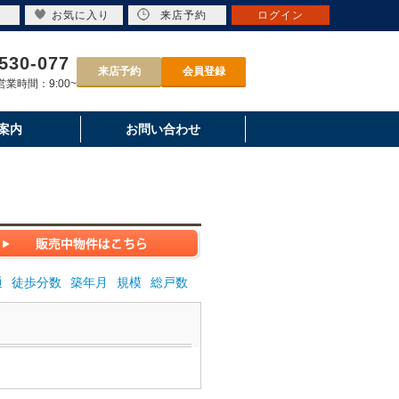
お気に入り
来店予約
ログイン
530-077
来店予約
会員登録
業時間：9:00~
案内
お問い合わせ
通
徒歩分数
築年月
規模
総戸数