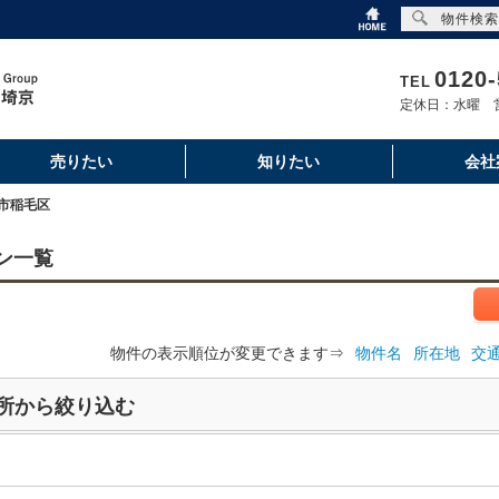
物件検索
0120-
TEL
定休日：水曜 営
売りたい
知りたい
会社
市稲毛区
ン一覧
物件の表示順位が変更できます⇒
物件名
所在地
交
所から絞り込む