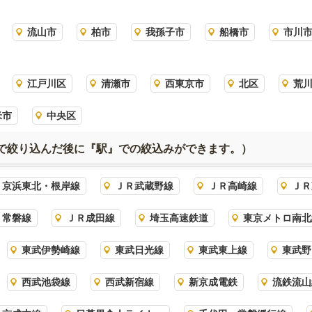
流山市
柏市
我孫子市
船橋市
市川
江戸川区
清瀬市
西東京市
北区
荒
米市
中央区
で絞り込んだ後に『駅』での絞込みができます。）
Ｒ京浜東北・根岸線
ＪＲ武蔵野線
ＪＲ高崎線
ＪＲ
Ｒ常磐線
ＪＲ成田線
埼玉高速鉄道
東京メトロ南北
東武伊勢崎線
東武日光線
東武東上線
東武野
西武池袋線
西武新宿線
新京成電鉄
流鉄流山