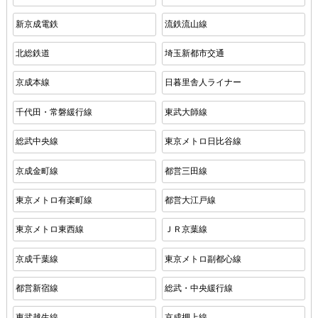
新京成電鉄
流鉄流山線
北総鉄道
埼玉新都市交通
京成本線
日暮里舎人ライナー
千代田・常磐緩行線
東武大師線
総武中央線
東京メトロ日比谷線
京成金町線
都営三田線
東京メトロ有楽町線
都営大江戸線
東京メトロ東西線
ＪＲ京葉線
京成千葉線
東京メトロ副都心線
都営新宿線
総武・中央緩行線
東武越生線
京成押上線