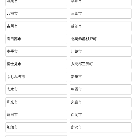
鴻巣市
草加市
八潮市
三郷市
吉川市
越谷市
春日部市
北葛飾郡杉戸町
幸手市
川越市
富士見市
入間郡三芳町
ふじみ野市
新座市
志木市
朝霞市
和光市
久喜市
蓮田市
白岡市
加須市
所沢市