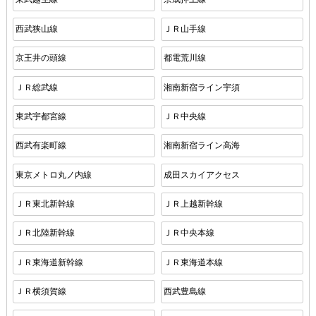
西武狭山線
ＪＲ山手線
京王井の頭線
都電荒川線
ＪＲ総武線
湘南新宿ライン宇須
東武宇都宮線
ＪＲ中央線
西武有楽町線
湘南新宿ライン高海
東京メトロ丸ノ内線
成田スカイアクセス
ＪＲ東北新幹線
ＪＲ上越新幹線
ＪＲ北陸新幹線
ＪＲ中央本線
ＪＲ東海道新幹線
ＪＲ東海道本線
ＪＲ横須賀線
西武豊島線