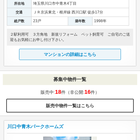
埼玉県川口市中青木4丁目
所在地
ＪＲ京浜東北・根岸線 西川口駅 徒歩17分
交通
23戸
1998年
総戸数
築年数
２駅利用可 ３方角地 新規リフォーム ペット飼育可 ご自宅のご送
迎もお気軽にお申し付け下さい。
マンションの詳細はこちら
募集中物件一覧
18
16
販売中:
件（非公開:
件）
販売中物件一覧はこちら
川口中青木パークホームズ