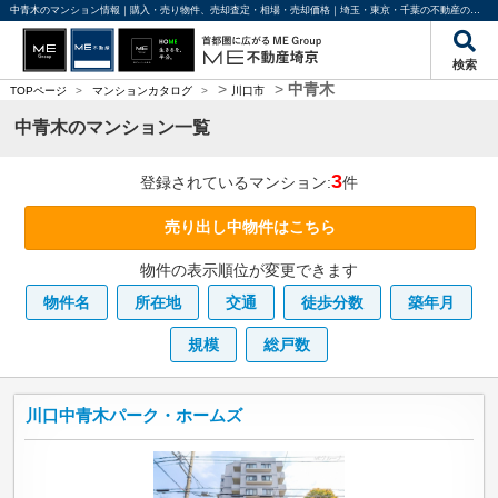
中青木のマンション情報｜購入・売り物件、売却査定・相場・売却価格｜埼玉・東京・千葉の不動産のことならME不動産埼京
検索
>
>
中青木
TOPページ
>
マンションカタログ
>
川口市
中青木のマンション一覧
3
登録されているマンション:
件
売り出し中物件はこちら
物件の表示順位が変更できます
物件名
所在地
交通
徒歩分数
築年月
規模
総戸数
川口中青木パーク・ホームズ