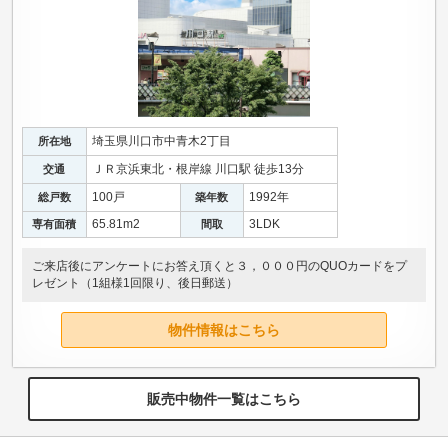
埼玉県川口市中青木2丁目
所在地
ＪＲ京浜東北・根岸線 川口駅 徒歩13分
交通
100戸
1992年
総戸数
築年数
65.81m
2
3LDK
専有面積
間取
ご来店後にアンケートにお答え頂くと３，０００円のQUOカードをプ
レゼント（1組様1回限り、後日郵送）
物件情報はこちら
販売中物件一覧はこちら