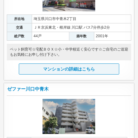
埼玉県川口市中青木2丁目
所在地
ＪＲ京浜東北・根岸線 川口駅 バス7分停歩2分
交通
44戸
2001年
総戸数
築年数
ペット飼育可☆宅配ＢＯＸ☆小・中学校近く安心です☆ご自宅のご送迎
もお気軽にお申し付け下さい。
マンションの詳細はこちら
ゼファー川口中青木