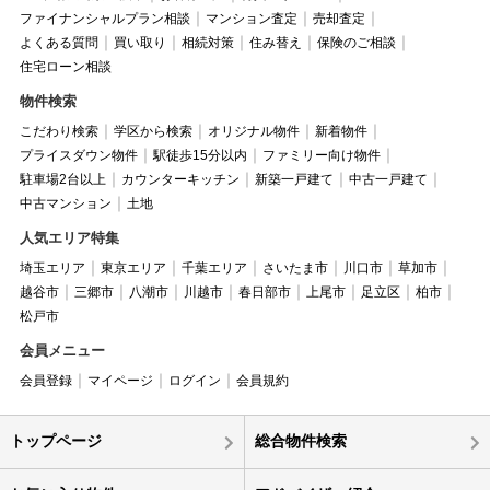
ファイナンシャルプラン相談
マンション査定
売却査定
よくある質問
買い取り
相続対策
住み替え
保険のご相談
住宅ローン相談
物件検索
こだわり検索
学区から検索
オリジナル物件
新着物件
プライスダウン物件
駅徒歩15分以内
ファミリー向け物件
駐車場2台以上
カウンターキッチン
新築一戸建て
中古一戸建て
中古マンション
土地
人気エリア特集
埼玉エリア
東京エリア
千葉エリア
さいたま市
川口市
草加市
越谷市
三郷市
八潮市
川越市
春日部市
上尾市
足立区
柏市
松戸市
会員メニュー
会員登録
マイページ
ログイン
会員規約
トップページ
総合物件検索