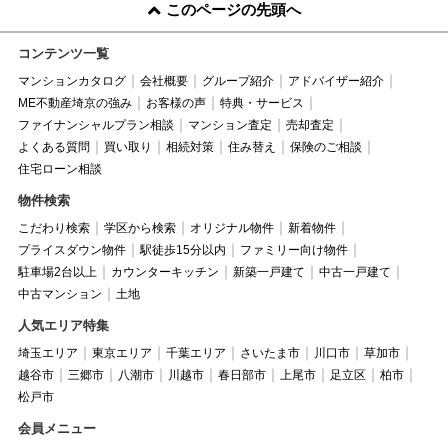
このページの先頭へ
コンテンツ一覧
マンションカタログ
会社概要
グループ紹介
アドバイザー紹介
ME不動産埼京の強み
お客様の声
特典・サービス
ファイナンシャルプラン相談
マンション査定
売却査定
よくある質問
買い取り
相続対策
住み替え
保険のご相談
住宅ローン相談
物件検索
こだわり検索
学区から検索
オリジナル物件
新着物件
プライスダウン物件
駅徒歩15分以内
ファミリー向け物件
駐車場2台以上
カウンターキッチン
新築一戸建て
中古一戸建て
中古マンション
土地
人気エリア特集
埼玉エリア
東京エリア
千葉エリア
さいたま市
川口市
草加市
越谷市
三郷市
八潮市
川越市
春日部市
上尾市
足立区
柏市
松戸市
会員メニュー