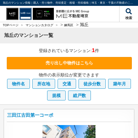
旭丘のマンション情報｜購入・売り物件、売却査定・相場・売却価格｜埼玉・東京・千葉の不動産のことならME不動産埼京
検索
>
>
旭丘
TOPページ
>
マンションカタログ
>
練馬区
旭丘のマンション一覧
1
登録されているマンション:
件
売り出し中物件はこちら
物件の表示順位が変更できます
物件名
所在地
交通
徒歩分数
築年月
規模
総戸数
三田江古田第一コーポ