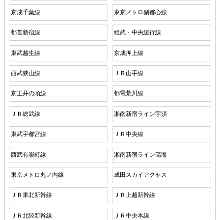
京成千葉線
東京メトロ副都心線
都営新宿線
総武・中央緩行線
東武越生線
京成押上線
西武狭山線
ＪＲ山手線
京王井の頭線
都電荒川線
ＪＲ総武線
湘南新宿ライン宇須
東武宇都宮線
ＪＲ中央線
西武有楽町線
湘南新宿ライン高海
東京メトロ丸ノ内線
成田スカイアクセス
ＪＲ東北新幹線
ＪＲ上越新幹線
ＪＲ北陸新幹線
ＪＲ中央本線