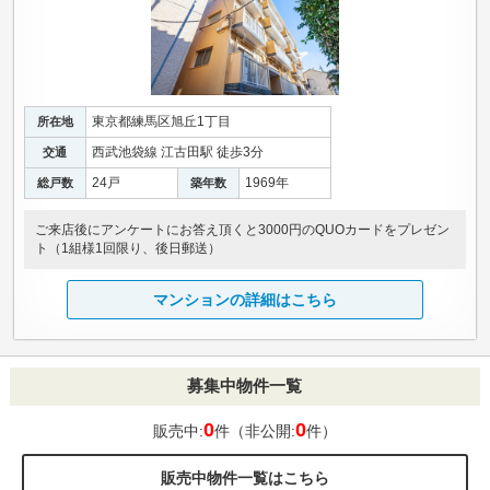
東京都練馬区旭丘1丁目
所在地
西武池袋線 江古田駅 徒歩3分
交通
24戸
1969年
総戸数
築年数
ご来店後にアンケートにお答え頂くと3000円のQUOカードをプレゼン
ト（1組様1回限り、後日郵送）
マンションの詳細はこちら
募集中物件一覧
0
0
販売中:
件（非公開:
件）
販売中物件一覧はこちら