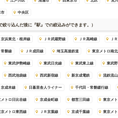
江戸川区
清瀬市
西東京市
北区
荒
米市
中央区
で絞り込んだ後に『駅』での絞込みができます。）
Ｒ京浜東北・根岸線
ＪＲ武蔵野線
ＪＲ高崎線
ＪＲ
Ｒ常磐線
ＪＲ成田線
埼玉高速鉄道
東京メトロ南北
東武伊勢崎線
東武日光線
東武東上線
東武野
西武池袋線
西武新宿線
新京成電鉄
流鉄流山
京成本線
日暮里舎人ライナー
千代田・常磐緩行線
京メトロ日比谷線
京成金町線
都営三田線
東京メト
東京メトロ東西線
ＪＲ京葉線
京成千葉線
東京メト