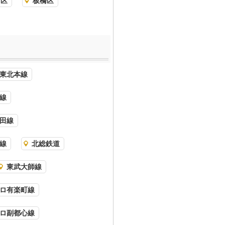
川区
板橋区
東北本線
線
田線
線
北総鉄道
東武大師線
ロ有楽町線
ロ副都心線