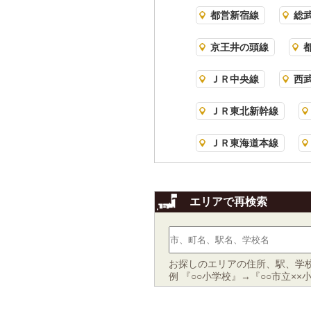
都営新宿線
総
京王井の頭線
ＪＲ中央線
西
ＪＲ東北新幹線
ＪＲ東海道本線
エリアで再検索
お探しのエリアの住所、駅、学
例 『○○小学校』→『○○市立××